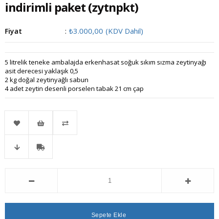
indirimli paket
(zytnpkt)
₺3.000,00
(KDV Dahil)
Fiyat
:
5 litrelik teneke ambalajda erkenhasat soğuk sıkım sızma zeytinyağı
asit derecesi yaklaşık 0,5
2 kg doğal zeytinyağlı sabun
4 adet zeytin desenli porselen tabak 21 cm çap
Favorilere
İstek
Karşılaştır
Fiyat
Kargo
Ekle
Listeme
Düşünce
Bedava
Ekle