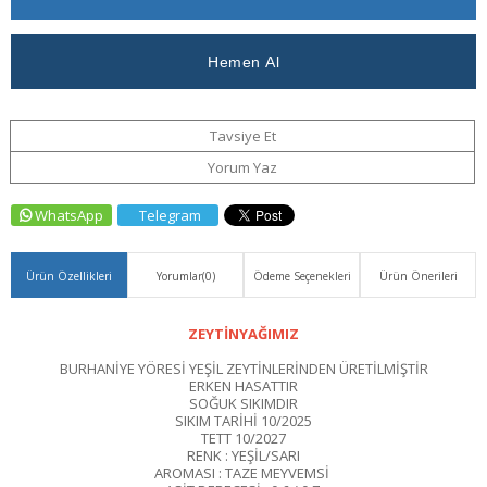
Haber
Ver
Tavsiye Et
Yorum Yaz
WhatsApp
Telegram
Ürün Özellikleri
Yorumlar
(0)
Ödeme Seçenekleri
Ürün Önerileri
ZEYTİNYAĞIMIZ
BURHANİYE YÖRESİ YEŞİL ZEYTİNLERİNDEN ÜRETİLMİŞTİR
ERKEN HASATTIR
SOĞUK SIKIMDIR
SIKIM TARİHİ 10/2025
TETT 10/2027
RENK : YEŞİL/SARI
AROMASI : TAZE MEYVEMSİ