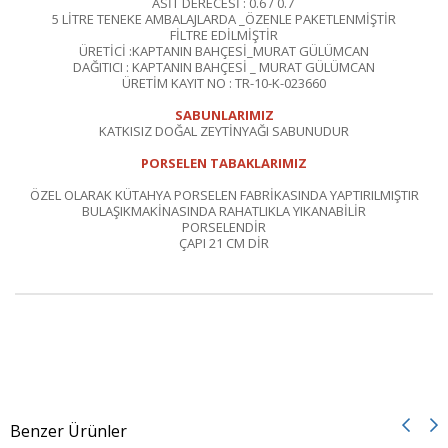
ASİT DERECESİ : 0.6 / 0.7
5 LİTRE TENEKE AMBALAJLARDA _ÖZENLE PAKETLENMİŞTİR
FİLTRE EDİLMİŞTİR
ÜRETİCİ :KAPTANIN BAHÇESİ_MURAT GÜLÜMCAN
DAĞITICI : KAPTANIN BAHÇESİ _ MURAT GÜLÜMCAN
ÜRETİM KAYIT NO : TR-10-K-023660
SABUNLARIMIZ
KATKISIZ DOĞAL ZEYTİNYAĞI SABUNUDUR
PORSELEN TABAKLARIMIZ
ÖZEL OLARAK KÜTAHYA PORSELEN FABRİKASINDA YAPTIRILMIŞTIR
BULAŞIKMAKİNASINDA RAHATLIKLA YIKANABİLİR
PORSELENDİR
ÇAPI 21 CM DİR
Benzer Ürünler