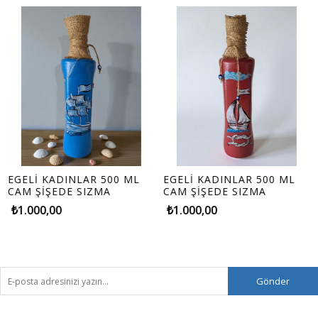
EGELİ KADINLAR 500 ML
EGELİ KADINLAR 500 ML
E
CAM ŞİŞEDE SIZMA
CAM ŞİŞEDE SIZMA
C
ZEYTİNYAĞI (500ML)
ZEYTİNYAĞI (500ML)
Z
₺1.000,00
₺1.000,00
Gönder