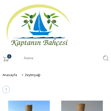
0
Anasayfa
>
Zeytinyağı
1